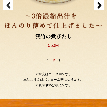
旬野菜の炊き合わせ
830
円
3
1
2
※写真はコース用です。
単品ご注文はボリューム増になります。
※表示価格は税込です。